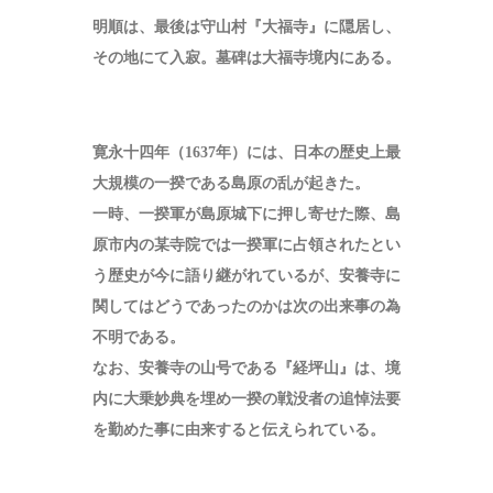
明順は、最後は守山村『大福寺』に隠居し、
その地にて入寂。墓碑は大福寺境内にある。
寛永十四年（1637年）には、日本の歴史上最
大規模の一揆である島原の乱が起きた。
一時、一揆軍が島原城下に押し寄せた際、島
原市内の某寺院では一揆軍に占領されたとい
う歴史が今に語り継がれているが、安養寺に
関してはどうであったのかは次の出来事の為
不明である。
なお、安養寺の山号である『経坪山』は、境
内に大乗妙典を埋め一揆の戦没者の追悼法要
を勤めた事に由来すると伝えられている。