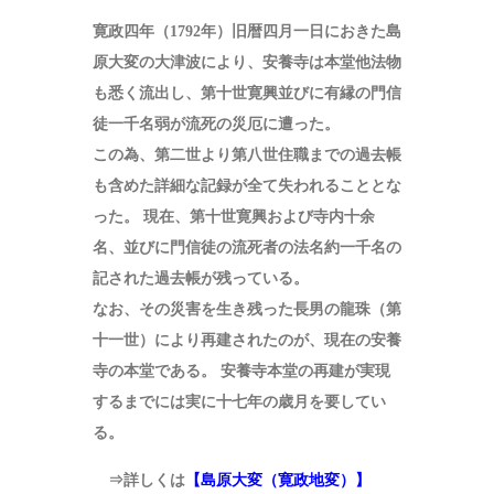
寛政四年（1792年）旧暦四月一日におきた島
原大変の大津波により、安養寺は本堂他法物
も悉く流出し、第十世寛興並びに有縁の門信
徒一千名弱が流死の災厄に遭った。
この為、第二世より第八世住職までの過去帳
も含めた詳細な記録が全て失われることとな
った。 現在、第十世寛興および寺内十余
名、並びに門信徒の流死者の法名約一千名の
記された過去帳が残っている。
なお、その災害を生き残った長男の龍珠（第
十一世）により再建されたのが、現在の安養
寺の本堂である。 安養寺本堂の再建が実現
するまでには実に十七年の歳月を要してい
る。
⇒詳しくは
【島原大変（寛政地変）】