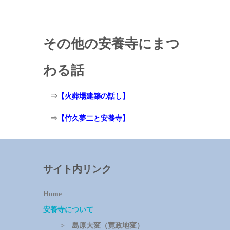
その他の安養寺にまつ
わる話
⇒
【火葬場建築の話し】
⇒
【竹久夢二と安養寺】
サイト内リンク
Home
安養寺について
> 島原大変（寛政地変）