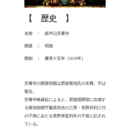
【 歴史 】
名称 ： 経坪山安養寺
開基 ： 明順
開創 ： 慶長十五年（1610年）
安養寺の開基明順は肥後菊池氏の末裔。字は
龍玄。
安養寺略縁起によると、肥後国隈部に在城す
る菊池相模守藤原武光の三男・長野武利三代
の子孫にあたる長野将監利冬の子孫と記され
ている。