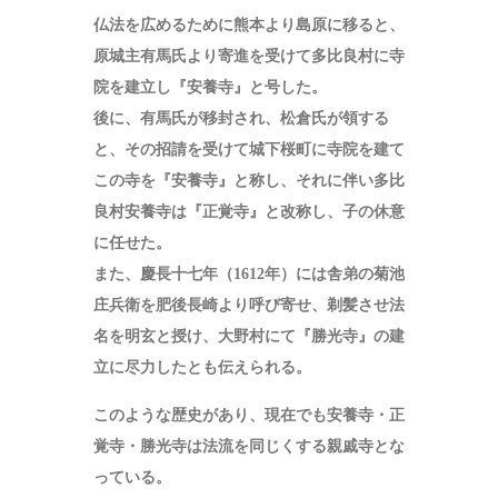
仏法を広めるために熊本より島原に移ると、
原城主有馬氏より寄進を受けて多比良村に寺
院を建立し『安養寺』と号した。
後に、有馬氏が移封され、松倉氏が領する
と、その招請を受けて城下桜町に寺院を建て
この寺を『安養寺』と称し、それに伴い多比
良村安養寺は『正覚寺』と改称し、子の休意
に任せた。
また、慶長十七年（1612年）には舎弟の菊池
庄兵衛を肥後長崎より呼び寄せ、剃髪させ法
名を明玄と授け、大野村にて『勝光寺』の建
立に尽力したとも伝えられる。
このような歴史があり、現在でも安養寺・正
覚寺・勝光寺は法流を同じくする親戚寺とな
っている。