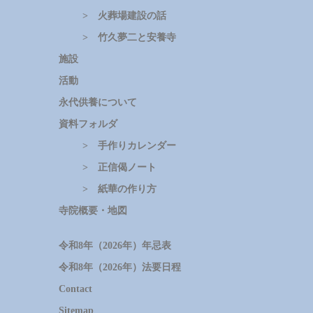
> 火葬場建設の話
> 竹久夢二と安養寺
施設
活動
永代供養について
資料フォルダ
> 手作りカレンダー
> 正信偈ノート
> 紙華の作り方
寺院概要・地図
令和8年（2026年）年忌表
令和8年（2026年）法要日程
Contact
Sitemap